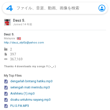
Dauz S.
Joined
14 年前
Dauz S.
Malaysia
http://dauz_styl0z@yahoo.com
2
397
367,169
Thanks 4 downloads my songs !! (◑‿◐)
My Top Files
dengarlah bintang hatiku.mp3
setengah mati merindu.mp3
Aishiteru (1).mp3
doaku untukmu sayang.mp3
P.U.S.P.A.MP3