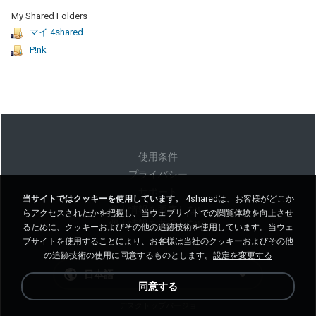
My Shared Folders
マイ 4shared
P!nk
使用条件
プライバシー
サポート
当サイトではクッキーを使用しています。
4sharedは、お客様がどこか
個人情報を販売しない
らアクセスされたかを把握し、当ウェブサイトでの閲覧体験を向上させ
個人情報を共有しない
るために、クッキーおよびその他の追跡技術を使用しています。当ウェ
ブサイトを使用することにより、お客様は当社のクッキーおよびその他
の追跡技術の使用に同意するものとします。
設定を変更する
日本語
同意する
デスクトップバージョ