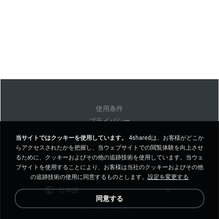
使用条件
プライバシー
サポート
当サイトではクッキーを使用しています。
4sharedは、お客様がどこか
個人情報を販売しない
らアクセスされたかを把握し、当ウェブサイトでの閲覧体験を向上させ
個人情報を共有しない
るために、クッキーおよびその他の追跡技術を使用しています。当ウェ
ブサイトを使用することにより、お客様は当社のクッキーおよびその他
の追跡技術の使用に同意するものとします。
設定を変更する
日本語
同意する
デスクトップバージョ