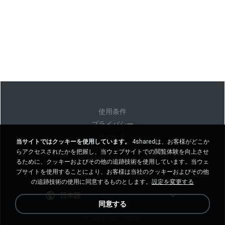
使用条件
プライバシー
サポート
当サイトではクッキーを使用しています。
4sharedは、お客様がどこか
個人情報を販売しない
らアクセスされたかを把握し、当ウェブサイトでの閲覧体験を向上させ
個人情報を共有しない
るために、クッキーおよびその他の追跡技術を使用しています。当ウェ
ブサイトを使用することにより、お客様は当社のクッキーおよびその他
の追跡技術の使用に同意するものとします。
設定を変更する
日本語
同意する
デスクトップバージョ