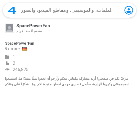
SpacePowerFan
منضم
5 منذ أعوام
SpacePowerFan
Germany
1
2
246,875
مرحبًا بكم في صفحتي! أريد مشاركة ملفاتي معكم وأرجو أن تجدوا شيئًا مفيدًا هنا. استمتعوا
بمجموعتي وكرروا الزيارة، سأبذل قصارى جهدي لجعلها مفيدة لكم دومًا. شكرًا على وقتكم!