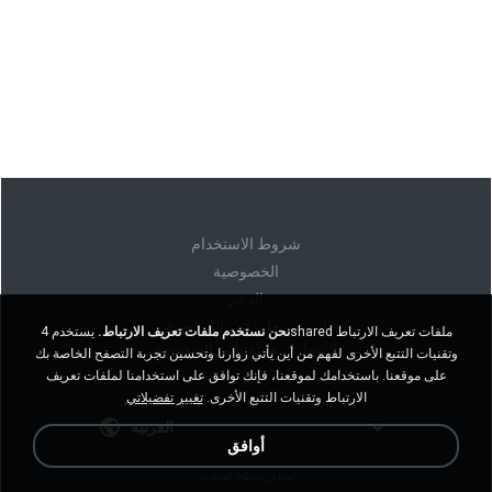
شروط الاستخدام
الخصوصية
الدعم
لا تبيع معلوماتي الشخصية
نحن نستخدم ملفات تعريف الارتباط.
يستخدم 4shared ملفات تعريف الارتباط
لا تشارك معلوماتي الشخصية
وتقنيات التتبع الأخرى لفهم من أين يأتي زوارنا وتحسين تجربة التصفح الخاصة بك
على موقعنا. باستخدامك لموقعنا، فإنك توافق على استخدامنا لملفات تعريف
الارتباط وتقنيات التتبع الأخرى.
تغيير تفضيلاتي
العربية
أوافق
إصدار سطح المكتب