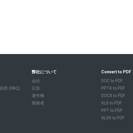
弊社について
Convert to PDF
会社
DOC to PDF
 (FAQ)
広告
PPTX to PDF
著作権
DOCX to PDF
開発者
XLS to PDF
PPT to PDF
XLSX to PDF
CBR to PDF
TXT to PDF