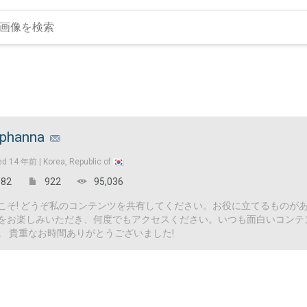
phanna
ed
14 年前 |
Korea, Republic of
82
922
95,036
こそ! どうぞ私のコンテンツを共有してください。お役に立てるものが
をお楽しみいただき、何度でもアクセスください。いつも面白いコンテ
。 貴重なお時間ありがとうございました!