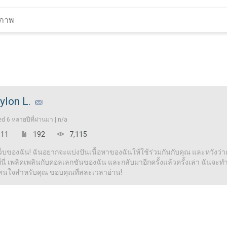
ylon L.
ed
6 หลายปีที่ผ่านมา |
n/a
11
192
7,115
เว็บของฉัน! ฉันอยากจะแบ่งปันเนื้อหาของฉันให้ใช้ร่วมกันกับคุณ และหวังว่าคุ
ี่ เพลิดเพลินกับคอลเลกชันของฉัน และกลับมาอีกครั้งแล้วครั้งเล่า ฉันจะทำให้
าสนใจสำหรับคุณ ขอบคุณที่สละเวลาอ่าน!