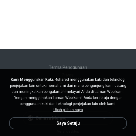
Terma Penggunaan
Privasi
Kami Menggunakan Kuki.
4shared menggunakan kuki dan teknologi
Sokongan
penjejakan lain untuk memahami dari mana pengunjung kami datang
Jangan jual maklumat peribadi saya
dan meningkatkan pengalaman melayari Anda di Laman Web kami.
Jangan kongsi maklumat peribadi saya
Dengan menggunakan Laman Web kami, Anda bersetuju dengan
penggunaan kuki dan teknologi penjejakan lain oleh kami.
Ubah pilihan saya
Bahasa Melayu
Saya Setuju
Versi desktop