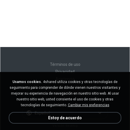
Términos de uso
Privacidad
Asistencia
Usamos cookies.
4shared utiliza cookies y otras tecnologías de
No venda mi información personal
seguimiento para comprender de dónde vienen nuestros visitantes y
No comparta mi información personal
mejorar su experiencia de navegación en nuestro sitio web. Al usar
nuestro sitio web, usted consiente el uso de cookies y otras
tecnologías de seguimiento.
Cambiar mis preferencias
Español
Estoy de acuerdo
Versión desktop