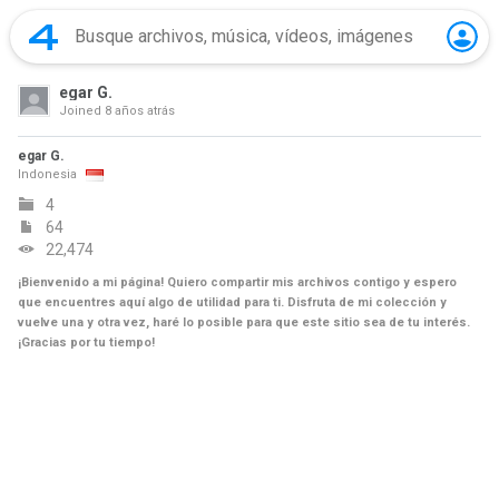
egar G.
Joined
8 años atrás
egar G.
Indonesia
4
64
22,474
¡Bienvenido a mi página! Quiero compartir mis archivos contigo y espero
que encuentres aquí algo de utilidad para ti. Disfruta de mi colección y
vuelve una y otra vez, haré lo posible para que este sitio sea de tu interés.
¡Gracias por tu tiempo!