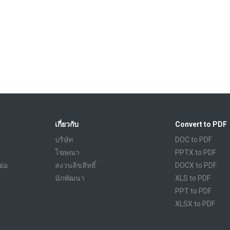
เกี่ยวกับ
Convert to PDF
บริษัท
DOC to PDF
โฆษณา
PPTX to PDF
ย่อ
สงวนลิขสิทธิ์
DOCX to PDF
นักพัฒนา
XLS to PDF
PPT to PDF
XLSX to PDF
CBR to PDF
TXT to PDF