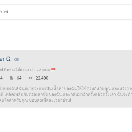
ar G.
ed
8 หลายปีที่ผ่านมา |
Indonesia
4
64
22,480
เว็บของฉัน! ฉันอยากจะแบ่งปันเนื้อหาของฉันให้ใช้ร่วมกันกับคุณ และหวังว่าคุ
ี่ เพลิดเพลินกับคอลเลกชันของฉัน และกลับมาอีกครั้งแล้วครั้งเล่า ฉันจะทำให้
าสนใจสำหรับคุณ ขอบคุณที่สละเวลาอ่าน!