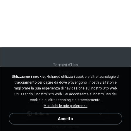
Termini d'Uso
Privacy
Utilizziamo i cookie.
4shared utilizza i cookie e altre tecnologie di
Supporto
tracciamento per capire da dove provengono i nostri visitatori e
Non venda le mie informazioni personali
migliorare la Sua esperienza di navigazione sul nostro Sito Web.
Non condivida le mie informazioni personali
Utilizzando il nostro Sito Web, Lei acconsente al nostro uso dei
cookie e di altre tecnologie di tracciamento.
Modifichi le mie preferenze
Italiano
Accetto
Versione desktop