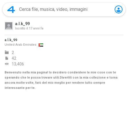
a.l.k_99
Iscritto il
17 anni fa
a.l.k_99
United Arab Emirates
2
42
13,406
Benvenuto nella mia pagina! Io desidero condividere le mie cose con te
sperando che le possa trovare utili.Divertiti con la mia collezione e torna
ancora molte volte, farò del mio meglio per rendere tutto sempre
interessante per te.