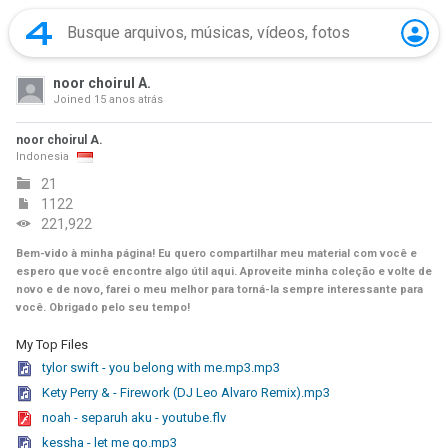
noor choirul A.
Joined
15 anos atrás
noor choirul A.
Indonesia
21
1122
221,922
Bem-vido à minha página! Eu quero compartilhar meu material com você e
espero que você encontre algo útil aqui. Aproveite minha coleção e volte de
novo e de novo, farei o meu melhor para torná-la sempre interessante para
você. Obrigado pelo seu tempo!
My Top Files
tylor swift - you belong with me.mp3.mp3
Kety Perry & - Firework (DJ Leo Alvaro Remix).mp3
noah - separuh aku - youtube.flv
kessha - let me go.mp3