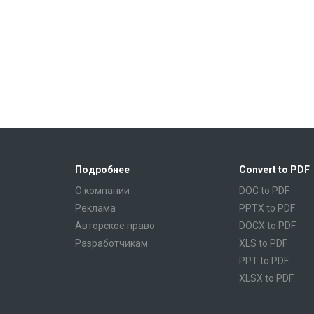
Подробнее
Convert to PDF
О компании
DOC to PDF
Реклама
PPTX to PDF
Авторское право
DOCX to PDF
Разработчикам
XLS to PDF
PPT to PDF
XLSX to PDF
CBR to PDF
TXT to PDF