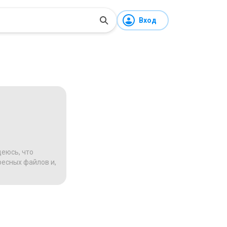
Вход
деюсь, что
ресных файлов и,