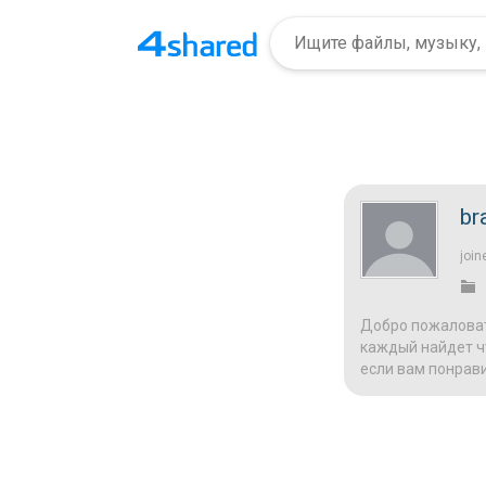
br
join
Добро пожаловат
каждый найдет чт
если вам понрави