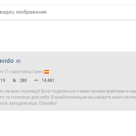
avido
ed
17 год(а) назад |
Spain
19
280
14,481
ь на мою страницу! Хочу поделиться с вами своими файлами и на
о-то полезное для себя. В моей коллекции вы найдете много инте
тся, заходите еще. Спасибо!