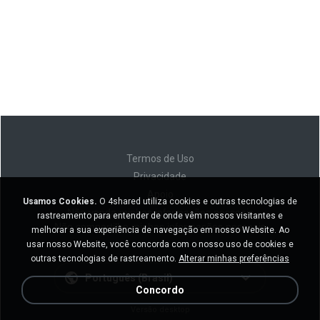
Termos de Uso
Privacidade
Apoio
Usamos Cookies.
O 4shared utiliza cookies e outras tecnologias de
Não venda minhas informações pessoais
rastreamento para entender de onde vêm nossos visitantes e
Não compartilhe minhas informações pessoais
melhorar a sua experiência de navegação em nosso Website. Ao
usar nosso Website, você concorda com o nosso uso de cookies e
outras tecnologias de rastreamento.
Alterar minhas preferências
Português (Brasil)
Concordo
Versão desktop