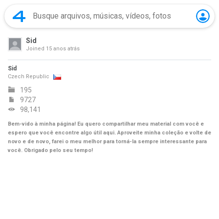
Sid
Joined
15 anos atrás
Sid
Czech Republic
195
9727
98,141
Bem-vido à minha página! Eu quero compartilhar meu material com você e
espero que você encontre algo útil aqui. Aproveite minha coleção e volte de
novo e de novo, farei o meu melhor para torná-la sempre interessante para
você. Obrigado pelo seu tempo!