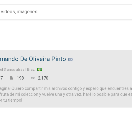
rnando De Oliveira Pinto
ed
3 años atrás |
Brazil
7
198
2,170
ágina! Quiero compartir mis archivos contigo y espero que encuentres a
isfruta de mi colección y vuelve una y otra vez, haré lo posible para que es
or tu tiempo!