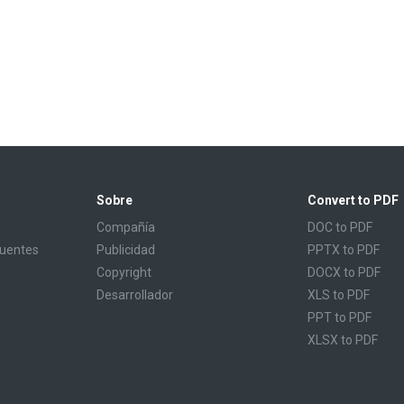
Sobre
Convert to PDF
Compañía
DOC to PDF
cuentes
Publicidad
PPTX to PDF
Copyright
DOCX to PDF
Desarrollador
XLS to PDF
PPT to PDF
XLSX to PDF
CBR to PDF
TXT to PDF