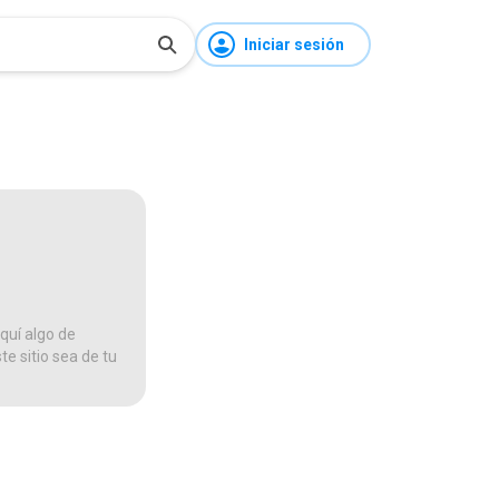
Iniciar sesión
quí algo de
te sitio sea de tu