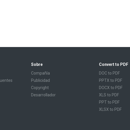
Sobre
Convert to PDF
Compañía
DOC to PDF
cuentes
Publicidad
PPTX to PDF
Copyright
DOCX to PDF
Desarrollador
XLS to PDF
PPT to PDF
XLSX to PDF
CBR to PDF
TXT to PDF