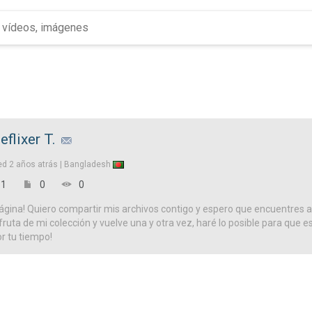
eflixer T.
ed
2 años atrás |
Bangladesh
1
0
0
ágina! Quiero compartir mis archivos contigo y espero que encuentres a
isfruta de mi colección y vuelve una y otra vez, haré lo posible para que es
or tu tiempo!