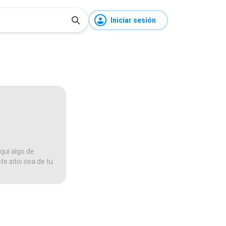
Iniciar sesión
quí algo de
te sitio sea de tu