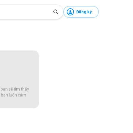
Đăng ký
 bạn sẽ tìm thấy
để bạn luôn cảm