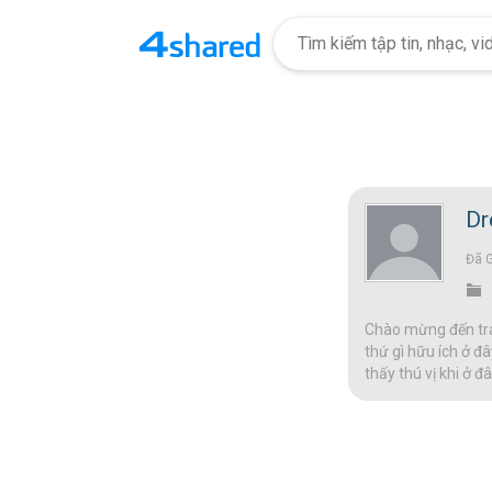
Dr
Đã 
Chào mừng đến tran
thứ gì hữu ích ở đâ
thấy thú vị khi ở 