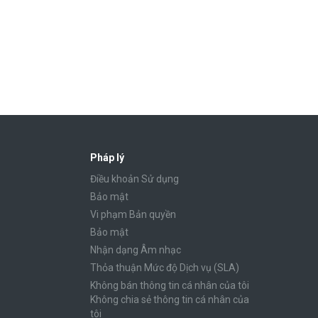
Pháp lý
Điều khoản Sử dụng
Bảo mật
Vi phạm Bản quyền
Bảo mật
Nhận dạng Âm nhạc
Thỏa thuận Mức độ Dịch vụ (SLA)
Không bán thông tin cá nhân của tôi
Không chia sẻ thông tin cá nhân của
tôi