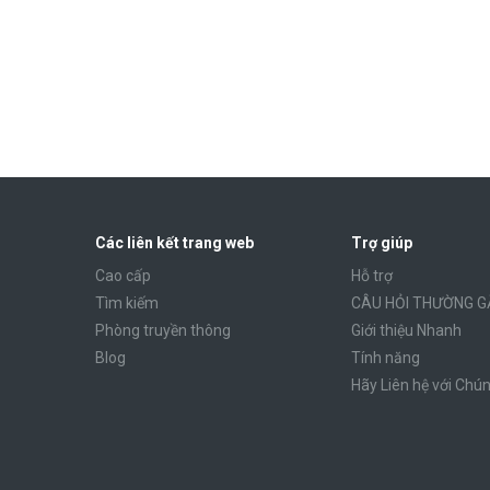
Các liên kết trang web
Trợ giúp
Cao cấp
Hỗ trợ
Tìm kiếm
CÂU HỎI THƯỜNG G
Phòng truyền thông
Giới thiệu Nhanh
Blog
Tính năng
Hãy Liên hệ với Chún