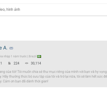
e A.
Gia nhập
1 năm trước |
Brazil
1
224
30,114
g của tôi! Tôi muốn chia sẻ thư mục riêng của mình với bạn và hy vọng
y. Hãy thưởng thức bộ sưu tập của tôi và trở lại nữa, tôi sẽ làm hết sức 
đây. Cảm ơn bạn đã dành thời gian!