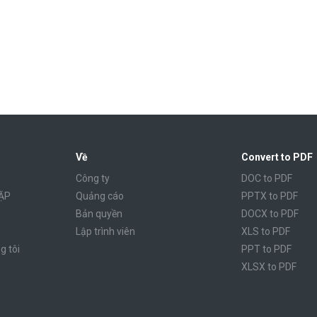
Về
Convert to PDF
Công ty
DOC to PDF
ẶP
Quảng cáo
PPTX to PDF
Bản quyền
DOCX to PDF
Lập trình viên
XLS to PDF
g tôi
PPT to PDF
XLSX to PDF
CBR to PDF
TXT to PDF