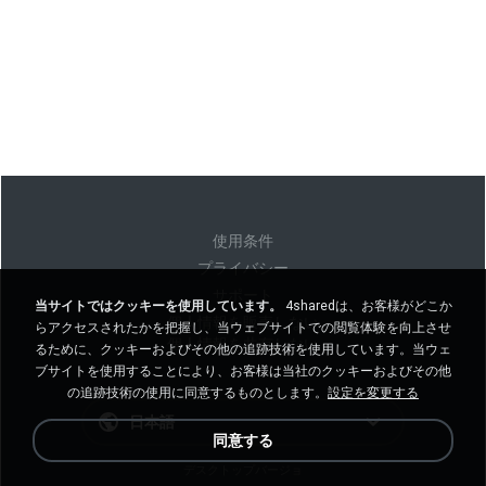
使用条件
プライバシー
サポート
当サイトではクッキーを使用しています。
4sharedは、お客様がどこか
個人情報を販売しない
らアクセスされたかを把握し、当ウェブサイトでの閲覧体験を向上させ
個人情報を共有しない
るために、クッキーおよびその他の追跡技術を使用しています。当ウェ
ブサイトを使用することにより、お客様は当社のクッキーおよびその他
の追跡技術の使用に同意するものとします。
設定を変更する
日本語
同意する
デスクトップバージョ