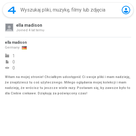
ella madison
Joined
4 lat temu
ella madison
Germany
1
0
0
Witam na mojej stronie! Chciałbym udostępnić Ci swoje pliki i mam nadzieję,
że znajdziesz tu coś użytecznego. Miłego oglądania mojej kolekcji i mam
nadzieję, że wrócisz tu jeszcze wiele razy. Postaram się, by zawsze było to
dla Ciebie ciekawe. Dziękuję za poświęcony czas!