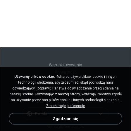
Warunki używania
Prywatność
Używamy plików cookie.
4shared używa plików cookie i innych
Wsparcie
technologii śledzenia, aby zrozumieć, skąd pochodzą nasi
Nie sprzedawaj moich danych osobowych
odwiedzający i poprawić Państwa doświadczenie przeglądania na
Nie udostępniaj moich danych osobowych
naszej Stronie. Korzystając z naszej Strony, wyrażają Państwo zgodę
na używanie przez nas plików cookie i innych technologii śledzenia.
Zmień moje preferencje
Polski
Zgadzam się
Wersja dla komputerów