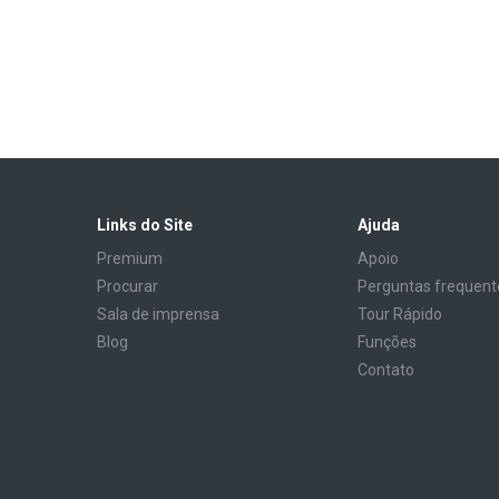
Links do Site
Ajuda
Premium
Apoio
Procurar
Perguntas frequent
Sala de imprensa
Tour Rápido
Blog
Funções
Contato