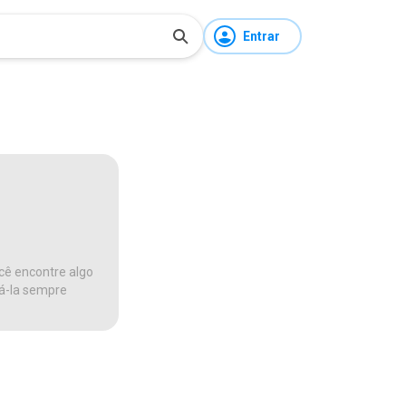
Entrar
cê encontre algo
ná-la sempre