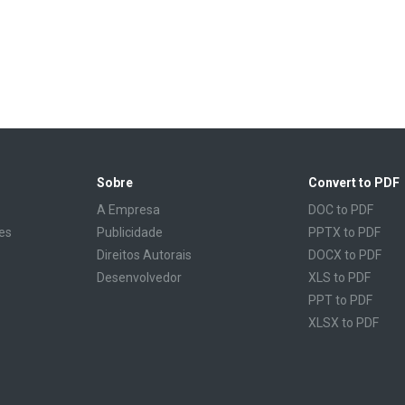
Sobre
Convert to PDF
A Empresa
DOC to PDF
es
Publicidade
PPTX to PDF
Direitos Autorais
DOCX to PDF
Desenvolvedor
XLS to PDF
PPT to PDF
XLSX to PDF
CBR to PDF
TXT to PDF
PPS to PDF