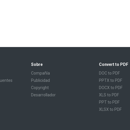
Sobre
Convert to PDF
Compañía
DOC to PDF
cuentes
Publicidad
PPTX to PDF
Copyright
DOCX to PDF
Desarrollador
XLS to PDF
PPT to PDF
XLSX to PDF
CBR to PDF
TXT to PDF