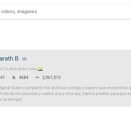
arath B.
ed
13 años atrás |
India
41
4684
2,961,313
ágina! Quiero compartir mis archivos contigo y espero que encuentres a
isfruta de mi colección y vuelve una y otra vez, haré lo posible para que es
or tu tiempo!