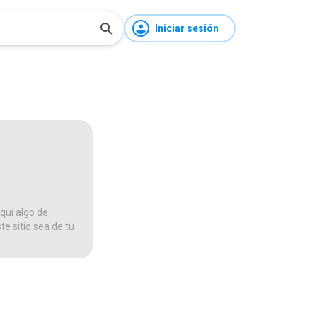
Iniciar sesión
quí algo de
te sitio sea de tu