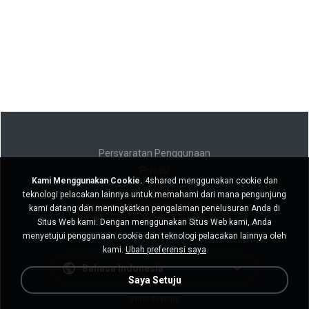
Persyaratan Penggunaan
Privasi
Kami Menggunakan Cookie.
4shared menggunakan cookie dan
Bantuan
teknologi pelacakan lainnya untuk memahami dari mana pengunjung
Jangan jual informasi pribadi saya
kami datang dan meningkatkan pengalaman penelusuran Anda di
Jangan bagikan informasi pribadi saya
Situs Web kami. Dengan menggunakan Situs Web kami, Anda
menyetujui penggunaan cookie dan teknologi pelacakan lainnya oleh
kami.
Ubah preferensi saya
Bahasa Indonesia
Saya Setuju
Versi desktop