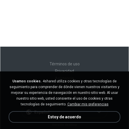
Términos de uso
Privacidad
Asistencia
Usamos cookies.
4shared utiliza cookies y otras tecnologías de
No venda mi información personal
seguimiento para comprender de dónde vienen nuestros visitantes y
No comparta mi información personal
mejorar su experiencia de navegación en nuestro sitio web. Al usar
nuestro sitio web, usted consiente el uso de cookies y otras
tecnologías de seguimiento.
Cambiar mis preferencias
Español
Estoy de acuerdo
Versión desktop