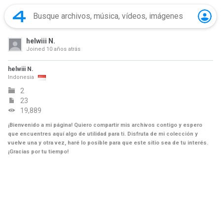
helwiii N.
Joined
10 años atrás
helwiii N.
Indonesia
2
23
19,889
¡Bienvenido a mi página! Quiero compartir mis archivos contigo y espero
que encuentres aquí algo de utilidad para ti. Disfruta de mi colección y
vuelve una y otra vez, haré lo posible para que este sitio sea de tu interés.
¡Gracias por tu tiempo!