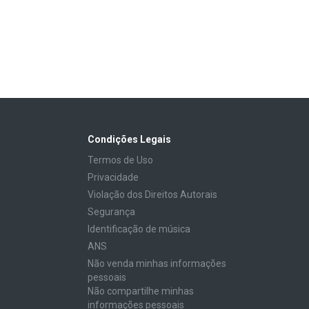
Condições Legais
Termos de Uso
Privacidade
Violação dos Direitos Autorais
Segurança
Identificação de música
ANS
Não venda minhas informações
pessoais
Não compartilhe minhas
informações pessoais