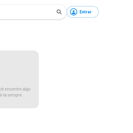
Entrar
cê encontre algo
ná-la sempre