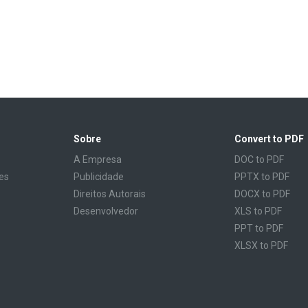
Sobre
Convert to PDF
A Empresa
DOC to PDF
es
Publicidade
PPTX to PDF
Direitos Autorais
DOCX to PDF
Desenvolvedor
XLS to PDF
PPT to PDF
XLSX to PDF
CBR to PDF
TXT to PDF
PPS to PDF