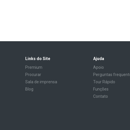
Links do Site
Ajuda
Premium
Apoio
Procurar
Perguntas frequent
Sala de imprensa
Tour Rápido
Blog
Funções
Contato