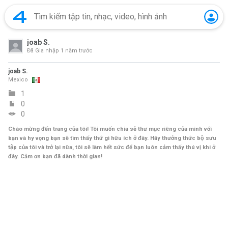
joab S.
Đã Gia nhập
1 năm trước
joab S.
Mexico
1
0
0
Chào mừng đến trang của tôi! Tôi muốn chia sẻ thư mục riêng của mình với
bạn và hy vọng bạn sẽ tìm thấy thứ gì hữu ích ở đây. Hãy thưởng thức bộ sưu
tập của tôi và trở lại nữa, tôi sẽ làm hết sức để bạn luôn cảm thấy thú vị khi ở
đây. Cảm ơn bạn đã dành thời gian!