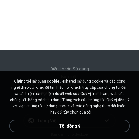
Điều khoản Sử dụng
Bảo mật
Chúng tôi sử dụng cookie.
4shared sử dụng cookie và các công
Hỗ trợ
nghệ theo dõi khác để tìm hiểu nơi khách truy cập của chúng tôi đến
Không bán thông tin cá nhân của tôi
và cải thiện trải nghiệm duyệt web của Quý vị trên Trang web của
Không chia sẻ thông tin cá nhân của tôi
chúng tôi. Bằng cách sử dụng Trang web của chúng tôi, Quý vị đồng ý
với việc chúng tôi sử dụng cookie và các công nghệ theo dõi khác.
Thay đổi tùy chọn của tôi
Tiếng Việt
Tôi đồng ý
Bản dành cho desktop