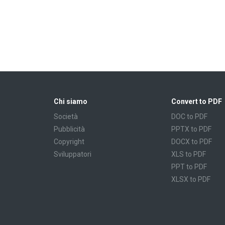
Chi siamo
Convert to PDF
Società
DOC to PDF
Pubblicità
PPTX to PDF
Copyright
DOCX to PDF
Sviluppatori
XLS to PDF
PPT to PDF
XLSX to PDF
CBR to PDF
TXT to PDF
PPS to PDF