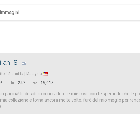
ilani S.
tto il
5 anni fa |
Malaysia
6
247
15,915
a pagina! Io desidero condividere le mie cose con te sperando che le p
 la mia collezione e torna ancora molte volte, farò del mio meglio per ren
e.