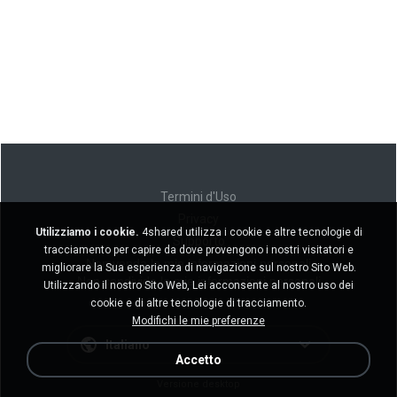
Termini d'Uso
Privacy
Utilizziamo i cookie.
4shared utilizza i cookie e altre tecnologie di
Supporto
tracciamento per capire da dove provengono i nostri visitatori e
Non venda le mie informazioni personali
migliorare la Sua esperienza di navigazione sul nostro Sito Web.
Non condivida le mie informazioni personali
Utilizzando il nostro Sito Web, Lei acconsente al nostro uso dei
cookie e di altre tecnologie di tracciamento.
Modifichi le mie preferenze
Italiano
Accetto
Versione desktop