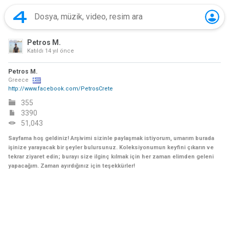
Petros M.
Katıldı
14 yıl önce
Petros M.
Greece
http://www.facebook.com/PetrosCrete
355
3390
51,043
Sayfama hoş geldiniz! Arşivimi sizinle paylaşmak istiyorum, umarım burada
işinize yarayacak bir şeyler bulursunuz. Koleksiyonumun keyfini çıkarın ve
tekrar ziyaret edin; burayı size ilginç kılmak için her zaman elimden geleni
yapacağım. Zaman ayırdığınız için teşekkürler!