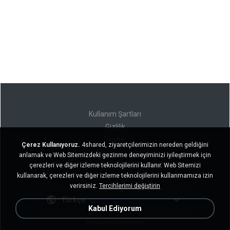
Kullanım Şartları
Gizlilik
Destek
Çerez Kullanıyoruz.
4shared, ziyaretçilerimizin nereden geldiğini
Kişisel bilgilerimi satmayın
anlamak ve Web Sitemizdeki gezinme deneyiminizi iyileştirmek için
Kişisel bilgilerimi paylaşmayın
çerezleri ve diğer izleme teknolojilerini kullanır. Web Sitemizi
kullanarak, çerezleri ve diğer izleme teknolojilerini kullanmamıza izin
verirsiniz.
Tercihlerimi değiştirin
Türkçe
Kabul Ediyorum
Masaüstü sürümünü