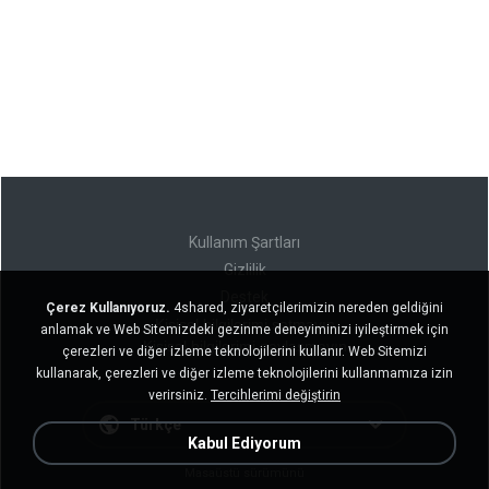
Kullanım Şartları
Gizlilik
Destek
Çerez Kullanıyoruz.
4shared, ziyaretçilerimizin nereden geldiğini
Kişisel bilgilerimi satmayın
anlamak ve Web Sitemizdeki gezinme deneyiminizi iyileştirmek için
Kişisel bilgilerimi paylaşmayın
çerezleri ve diğer izleme teknolojilerini kullanır. Web Sitemizi
kullanarak, çerezleri ve diğer izleme teknolojilerini kullanmamıza izin
verirsiniz.
Tercihlerimi değiştirin
Türkçe
Kabul Ediyorum
Masaüstü sürümünü