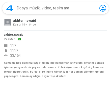
akhter.nawaid
Katıldı
15 yıl önce
akhter.nawaid
Pakistan
117
1117
33,154
Sayfama hoş geldiniz! Arşivimi sizinle paylaşmak istiyorum, umarım burada
işinize yarayacak bir şeyler bulursunuz. Koleksiyonumun keyfini çıkarın ve
tekrar ziyaret edin; burayı size ilginç kılmak için her zaman elimden geleni
yapacağım. Zaman ayırdığınız için teşekkürler!