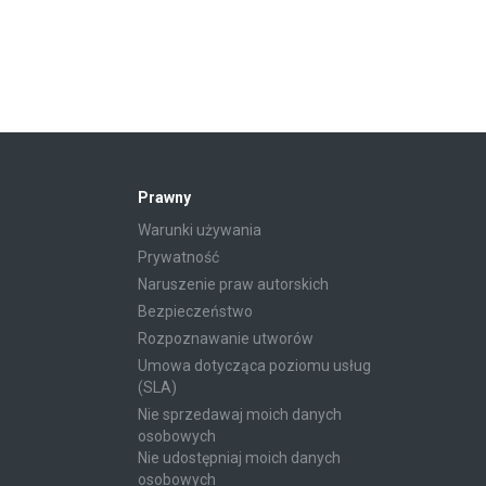
Prawny
Warunki używania
Prywatność
Naruszenie praw autorskich
Bezpieczeństwo
Rozpoznawanie utworów
Umowa dotycząca poziomu usług
(SLA)
Nie sprzedawaj moich danych
osobowych
Nie udostępniaj moich danych
osobowych