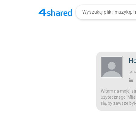
Ho
join
Witam na mojej str
użytecznego. Miłeg
się, by zawsze był