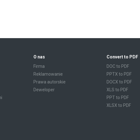
O nas
Convert to PDF
Firma
DOC to PDF
Reklamowanie
PPTX to PDF
Prawa autorskie
DOCX to PDF
Deweloper
XLS to PDF
mi
PPT to PDF
XLSX to PDF
CBR to PDF
TXT to PDF
PPS to PDF
RTF to PDF