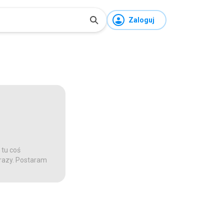
Zaloguj
 tu coś
 razy. Postaram