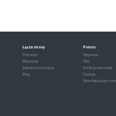
Łącza strony
Pomoc
Premium
Wsparcie
Wyszukaj
FAQ
Sala konferencyjna
Krótki przewodnik
Blog
Funkcje
Skontaktuj się z na