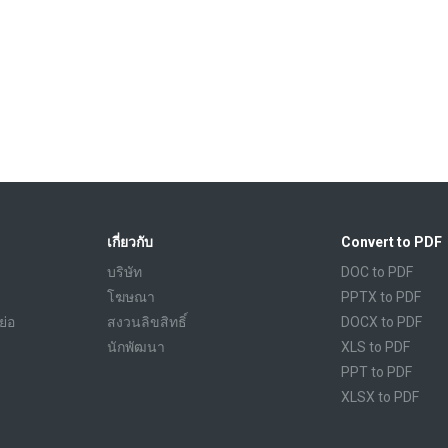
เกี่ยวกับ
Convert to PDF
บริษัท
DOC to PDF
โฆษณา
PPTX to PDF
ย่อ
สงวนลิขสิทธิ์
DOCX to PDF
นักพัฒนา
XLS to PDF
PPT to PDF
XLSX to PDF
CBR to PDF
TXT to PDF