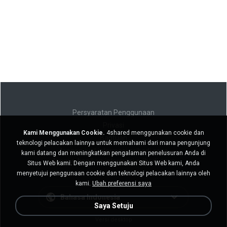
Persyaratan Penggunaan
Privasi
Kami Menggunakan Cookie.
4shared menggunakan cookie dan
Bantuan
teknologi pelacakan lainnya untuk memahami dari mana pengunjung
Jangan jual informasi pribadi saya
kami datang dan meningkatkan pengalaman penelusuran Anda di
Jangan bagikan informasi pribadi saya
Situs Web kami. Dengan menggunakan Situs Web kami, Anda
menyetujui penggunaan cookie dan teknologi pelacakan lainnya oleh
kami.
Ubah preferensi saya
Bahasa Indonesia
Saya Setuju
Versi desktop