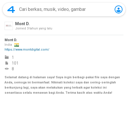
Mont D.
Joined
3 tahun yang lalu
Mont D.
India
https://www.montdigital.com/
1
101
8
Selamat datang di halaman saya! Saya ingin berbagi-pakai file saya dengan
Anda, semoga ini bermanfaat. Nikmati koleksi saya dan sering-seringlah
berkunjung lagi, saya akan melakukan yang terbaik agar koleksi ini
senantiasa selalu menawan bagi Anda. Terima kasih atas waktu Anda!