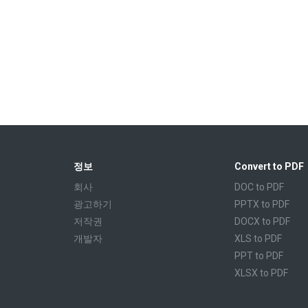
정보
Convert to PDF
회사
DOC to PDF
광고하기
PPTX to PDF
저작권
DOCX to PDF
개발자
XLS to PDF
PPT to PDF
XLSX to PDF
CBR to PDF
TXT to PDF