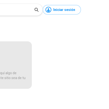
Iniciar sesión
quí algo de
te sitio sea de tu