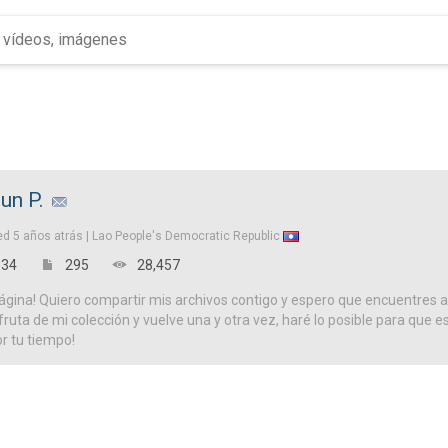
un P.
ed
5 años atrás |
Lao People's Democratic Republic
34
295
28,457
ágina! Quiero compartir mis archivos contigo y espero que encuentres a
isfruta de mi colección y vuelve una y otra vez, haré lo posible para que es
or tu tiempo!