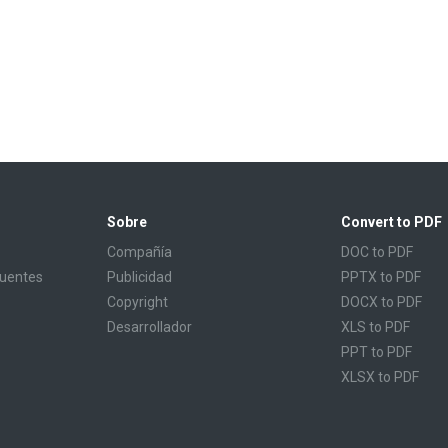
Sobre
Convert to PDF
Compañía
DOC to PDF
cuentes
Publicidad
PPTX to PDF
Copyright
DOCX to PDF
Desarrollador
XLS to PDF
PPT to PDF
XLSX to PDF
CBR to PDF
TXT to PDF