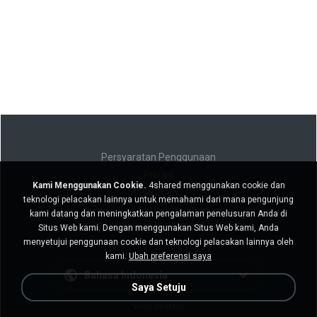
Persyaratan Penggunaan
Privasi
Kami Menggunakan Cookie.
4shared menggunakan cookie dan
Bantuan
teknologi pelacakan lainnya untuk memahami dari mana pengunjung
Jangan jual informasi pribadi saya
kami datang dan meningkatkan pengalaman penelusuran Anda di
Jangan bagikan informasi pribadi saya
Situs Web kami. Dengan menggunakan Situs Web kami, Anda
menyetujui penggunaan cookie dan teknologi pelacakan lainnya oleh
kami.
Ubah preferensi saya
Bahasa Indonesia
Saya Setuju
Versi desktop