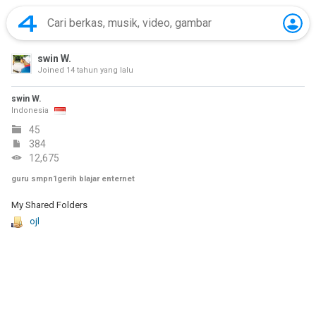
swin W.
Joined
14 tahun yang lalu
swin W.
Indonesia
45
384
12,675
guru smpn1gerih blajar enternet
My Shared Folders
ojl