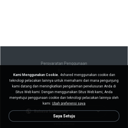
Persyaratan Penggunaan
Privasi
Kami Menggunakan Cookie.
4shared menggunakan cookie dan
Bantuan
teknologi pelacakan lainnya untuk memahami dari mana pengunjung
Jangan jual informasi pribadi saya
kami datang dan meningkatkan pengalaman penelusuran Anda di
Jangan bagikan informasi pribadi saya
Situs Web kami. Dengan menggunakan Situs Web kami, Anda
menyetujui penggunaan cookie dan teknologi pelacakan lainnya oleh
kami.
Ubah preferensi saya
Bahasa Indonesia
Saya Setuju
Versi desktop