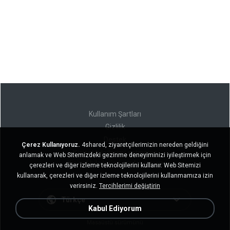
Kullanım Şartları
Gizlilik
Destek
Çerez Kullanıyoruz.
4shared, ziyaretçilerimizin nereden geldiğini
Kişisel bilgilerimi satmayın
anlamak ve Web Sitemizdeki gezinme deneyiminizi iyileştirmek için
Kişisel bilgilerimi paylaşmayın
çerezleri ve diğer izleme teknolojilerini kullanır. Web Sitemizi
kullanarak, çerezleri ve diğer izleme teknolojilerini kullanmamıza izin
verirsiniz.
Tercihlerimi değiştirin
Türkçe
Kabul Ediyorum
Masaüstü sürümünü