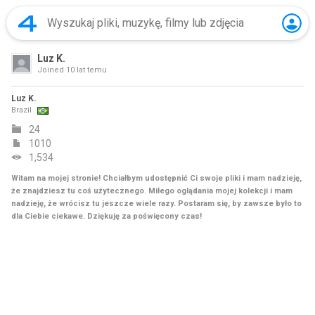
Luz K.
Joined
10 lat temu
Luz K.
Brazil
24
1010
1,534
Witam na mojej stronie! Chciałbym udostępnić Ci swoje pliki i mam nadzieję,
że znajdziesz tu coś użytecznego. Miłego oglądania mojej kolekcji i mam
nadzieję, że wrócisz tu jeszcze wiele razy. Postaram się, by zawsze było to
dla Ciebie ciekawe. Dziękuję za poświęcony czas!