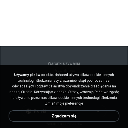
Warunki używania
Prywatność
Używamy plików cookie.
4shared używa plików cookie i innych
Wsparcie
technologii śledzenia, aby zrozumieć, skąd pochodzą nasi
Nie sprzedawaj moich danych osobowych
odwiedzający i poprawić Państwa doświadczenie przeglądania na
Nie udostępniaj moich danych osobowych
naszej Stronie. Korzystając z naszej Strony, wyrażają Państwo zgodę
na używanie przez nas plików cookie i innych technologii śledzenia.
Zmień moje preferencje
Polski
Zgadzam się
Wersja dla komputerów