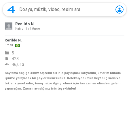
Renildo N.
Katıldı
1 yıl önce
Renildo N.
Brazil
5
423
46,013
Sayfama hoş geldiniz! Arşivimi sizinle paylaşmak istiyorum, umarım burada
işinize yarayacak bir şeyler bulursunuz. Koleksiyonumun keyfini çıkarın ve
tekrar ziyaret edin; burayı size ilginç kılmak için her zaman elimden geleni
yapacağım. Zaman ayırdığınız için teşekkürler!