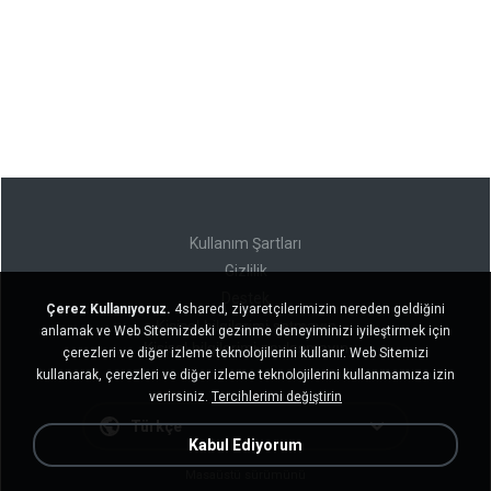
Kullanım Şartları
Gizlilik
Destek
Çerez Kullanıyoruz.
4shared, ziyaretçilerimizin nereden geldiğini
Kişisel bilgilerimi satmayın
anlamak ve Web Sitemizdeki gezinme deneyiminizi iyileştirmek için
Kişisel bilgilerimi paylaşmayın
çerezleri ve diğer izleme teknolojilerini kullanır. Web Sitemizi
kullanarak, çerezleri ve diğer izleme teknolojilerini kullanmamıza izin
verirsiniz.
Tercihlerimi değiştirin
Türkçe
Kabul Ediyorum
Masaüstü sürümünü