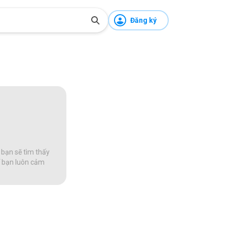
Đăng ký
 bạn sẽ tìm thấy
để bạn luôn cảm