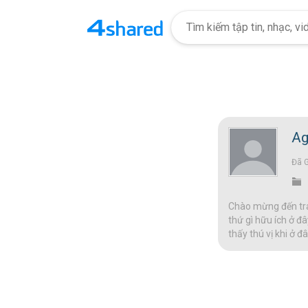
Ag
Đã 
Chào mừng đến tran
thứ gì hữu ích ở đâ
thấy thú vị khi ở 