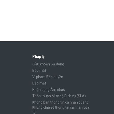
Pháp lý
Điều khoản Sử dụng
Bảo mật
Vi phạm Bản quyền
Bảo mật
Nhận dạng Âm nhạc
Thỏa thuận Mức độ Dịch vụ (SLA)
Không bán thông tin cá nhân của tôi
Không chia sẻ thông tin cá nhân của
tôi