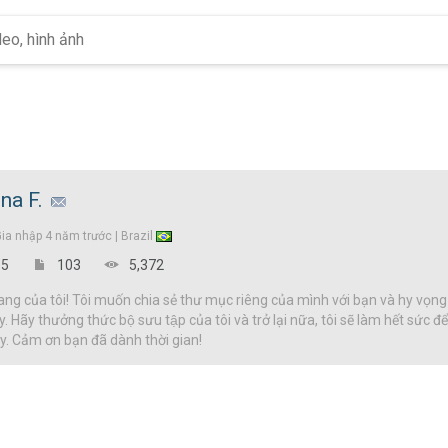
na F.
Gia nhập
4 năm trước |
Brazil
5
103
5,372
g của tôi! Tôi muốn chia sẻ thư mục riêng của mình với bạn và hy vọng
y. Hãy thưởng thức bộ sưu tập của tôi và trở lại nữa, tôi sẽ làm hết sức 
đây. Cảm ơn bạn đã dành thời gian!