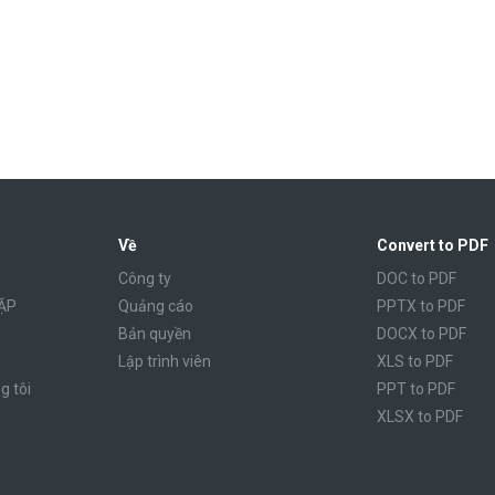
Về
Convert to PDF
Công ty
DOC to PDF
ẶP
Quảng cáo
PPTX to PDF
Bản quyền
DOCX to PDF
Lập trình viên
XLS to PDF
g tôi
PPT to PDF
XLSX to PDF
CBR to PDF
TXT to PDF