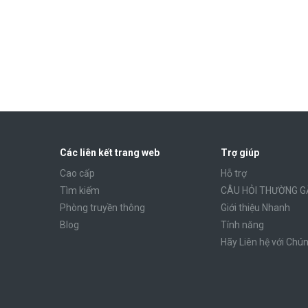
Các liên kết trang web
Trợ giúp
Cao cấp
Hỗ trợ
Tìm kiếm
CÂU HỎI THƯỜNG G
Phòng truyền thông
Giới thiệu Nhanh
Blog
Tính năng
Hãy Liên hệ với Chún