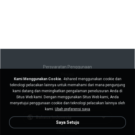
Persyaratan Penggunaan
Privasi
Kami Menggunakan Cookie.
4shared menggunakan cookie dan
Bantuan
teknologi pelacakan lainnya untuk memahami dari mana pengunjung
Jangan jual informasi pribadi saya
kami datang dan meningkatkan pengalaman penelusuran Anda di
Jangan bagikan informasi pribadi saya
Situs Web kami. Dengan menggunakan Situs Web kami, Anda
menyetujui penggunaan cookie dan teknologi pelacakan lainnya oleh
kami.
Ubah preferensi saya
Bahasa Indonesia
Saya Setuju
Versi desktop