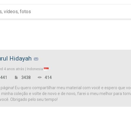
rul Hidayah
ed
4 anos atrás |
Indonesia
441
3438
414
página! Eu quero compartilhar meu material com você e espero que vo
te minha coleção e volte de novo e de novo, farei o meu melhor para tor
 você. Obrigado pelo seu tempo!