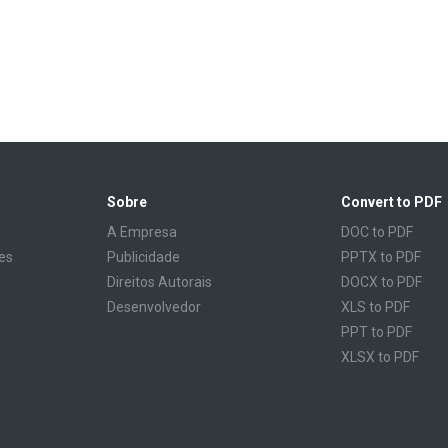
Sobre
Convert to PDF
A Empresa
DOC to PDF
es
Publicidade
PPTX to PDF
Direitos Autorais
DOCX to PDF
Desenvolvedor
XLS to PDF
PPT to PDF
XLSX to PDF
CBR to PDF
TXT to PDF
PPS to PDF