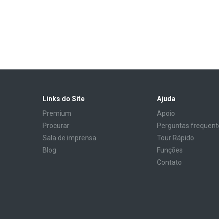
Links do Site
Ajuda
Premium
Apoio
Procurar
Perguntas frequent
Sala de imprensa
Tour Rápido
Blog
Funções
Contato