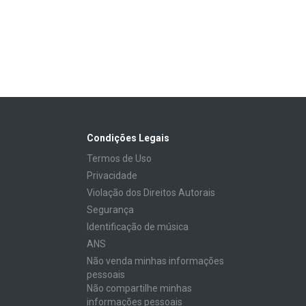
Condições Legais
Termos de Uso
Privacidade
Violação dos Direitos Autorais
Segurança
Identificação de música
ANS
Não venda minhas informações
pessoais
Não compartilhe minhas
informações pessoais