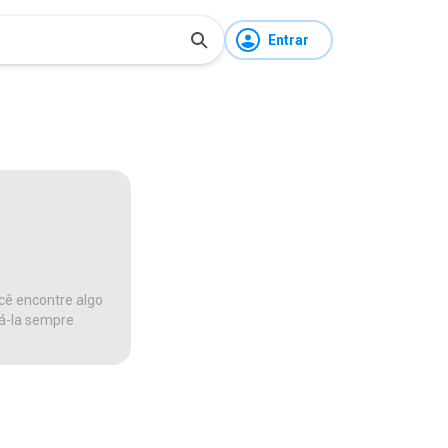
Entrar
cê encontre algo
ná-la sempre