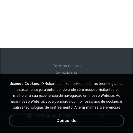
Termos de Uso
Privacidade
Apoio
Usamos Cookies.
O 4shared utiliza cookies e outras tecnologias de
Não venda minhas informações pessoais
rastreamento para entender de onde vêm nossos visitantes e
Não compartilhe minhas informações pessoais
melhorar a sua experiência de navegação em nosso Website. Ao
usar nosso Website, você concorda com o nosso uso de cookies e
outras tecnologias de rastreamento.
Alterar minhas preferências
Português (Brasil)
Concordo
Versão desktop