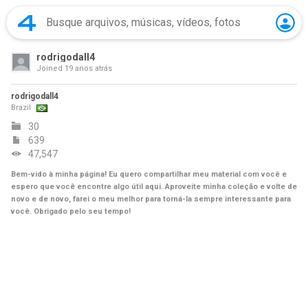
rodrigodall4
Joined
19 anos atrás
rodrigodall4
Brazil
30
639
47,547
Bem-vido à minha página! Eu quero compartilhar meu material com você e
espero que você encontre algo útil aqui. Aproveite minha coleção e volte de
novo e de novo, farei o meu melhor para torná-la sempre interessante para
você. Obrigado pelo seu tempo!