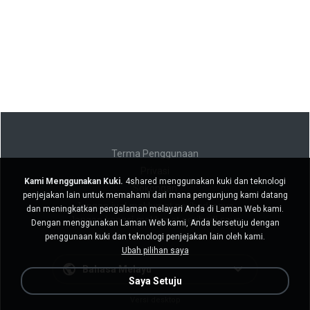
Terma Penggunaan
Privasi
Kami Menggunakan Kuki.
4shared menggunakan kuki dan teknologi
Sokongan
penjejakan lain untuk memahami dari mana pengunjung kami datang
Jangan jual maklumat peribadi saya
dan meningkatkan pengalaman melayari Anda di Laman Web kami.
Jangan kongsi maklumat peribadi saya
Dengan menggunakan Laman Web kami, Anda bersetuju dengan
penggunaan kuki dan teknologi penjejakan lain oleh kami.
Ubah pilihan saya
Bahasa Melayu
Saya Setuju
Versi desktop