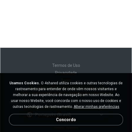
Termos de Uso
Privacidade
Apoio
Usamos Cookies.
O 4shared utiliza cookies e outras tecnologias de
Não venda minhas informações pessoais
rastreamento para entender de onde vêm nossos visitantes e
Não compartilhe minhas informações pessoais
melhorar a sua experiência de navegação em nosso Website. Ao
usar nosso Website, você concorda com o nosso uso de cookies e
outras tecnologias de rastreamento.
Alterar minhas preferências
Português (Brasil)
Concordo
Versão desktop