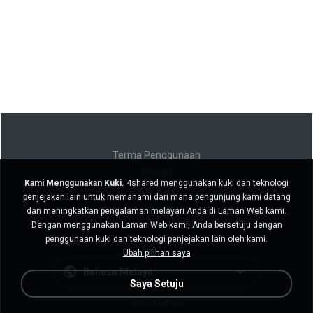
Terma Penggunaan
Privasi
Kami Menggunakan Kuki.
4shared menggunakan kuki dan teknologi
Sokongan
penjejakan lain untuk memahami dari mana pengunjung kami datang
Jangan jual maklumat peribadi saya
dan meningkatkan pengalaman melayari Anda di Laman Web kami.
Jangan kongsi maklumat peribadi saya
Dengan menggunakan Laman Web kami, Anda bersetuju dengan
penggunaan kuki dan teknologi penjejakan lain oleh kami.
Ubah pilihan saya
Bahasa Melayu
Saya Setuju
Versi desktop