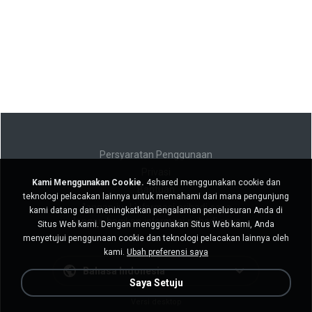
Persyaratan Penggunaan
Privasi
Kami Menggunakan Cookie.
4shared menggunakan cookie dan
Bantuan
teknologi pelacakan lainnya untuk memahami dari mana pengunjung
Jangan jual informasi pribadi saya
kami datang dan meningkatkan pengalaman penelusuran Anda di
Jangan bagikan informasi pribadi saya
Situs Web kami. Dengan menggunakan Situs Web kami, Anda
menyetujui penggunaan cookie dan teknologi pelacakan lainnya oleh
kami.
Ubah preferensi saya
Bahasa Indonesia
Saya Setuju
Versi desktop