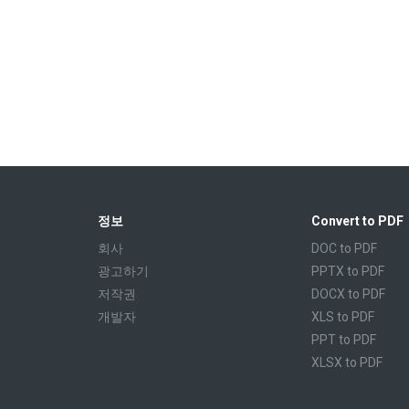
정보
Convert to PDF
회사
DOC to PDF
광고하기
PPTX to PDF
저작권
DOCX to PDF
개발자
XLS to PDF
PPT to PDF
XLSX to PDF
CBR to PDF
TXT to PDF