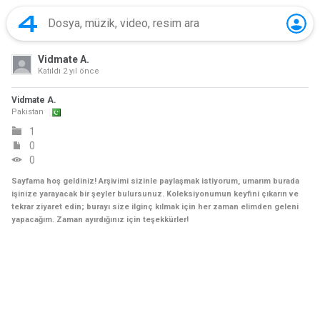
Vidmate A.
Katıldı
2 yıl önce
Vidmate A.
Pakistan
1
0
0
Sayfama hoş geldiniz! Arşivimi sizinle paylaşmak istiyorum, umarım burada
işinize yarayacak bir şeyler bulursunuz. Koleksiyonumun keyfini çıkarın ve
tekrar ziyaret edin; burayı size ilginç kılmak için her zaman elimden geleni
yapacağım. Zaman ayırdığınız için teşekkürler!