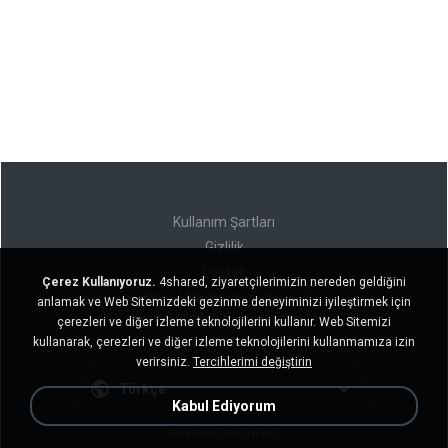
Kullanım Şartları
Gizlilik
Destek
Çerez Kullanıyoruz.
4shared, ziyaretçilerimizin nereden geldiğini
Kişisel bilgilerimi satmayın
anlamak ve Web Sitemizdeki gezinme deneyiminizi iyileştirmek için
Kişisel bilgilerimi paylaşmayın
çerezleri ve diğer izleme teknolojilerini kullanır. Web Sitemizi
kullanarak, çerezleri ve diğer izleme teknolojilerini kullanmamıza izin
verirsiniz.
Tercihlerimi değiştirin
Türkçe
Kabul Ediyorum
Masaüstü sürümünü