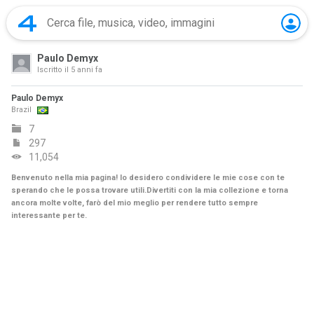
Paulo Demyx
Iscritto il
5 anni fa
Paulo Demyx
Brazil
7
297
11,054
Benvenuto nella mia pagina! Io desidero condividere le mie cose con te
sperando che le possa trovare utili.Divertiti con la mia collezione e torna
ancora molte volte, farò del mio meglio per rendere tutto sempre
interessante per te.