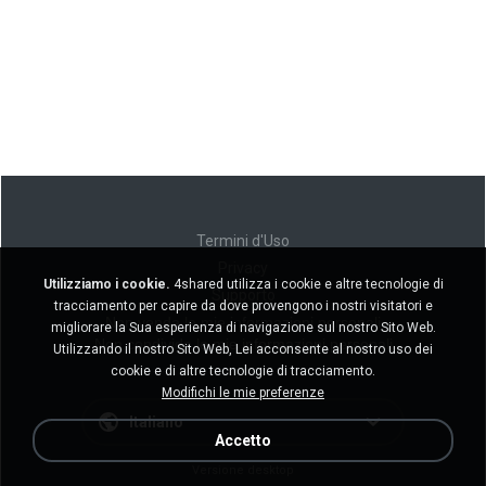
Termini d'Uso
Privacy
Utilizziamo i cookie.
4shared utilizza i cookie e altre tecnologie di
Supporto
tracciamento per capire da dove provengono i nostri visitatori e
Non venda le mie informazioni personali
migliorare la Sua esperienza di navigazione sul nostro Sito Web.
Non condivida le mie informazioni personali
Utilizzando il nostro Sito Web, Lei acconsente al nostro uso dei
cookie e di altre tecnologie di tracciamento.
Modifichi le mie preferenze
Italiano
Accetto
Versione desktop