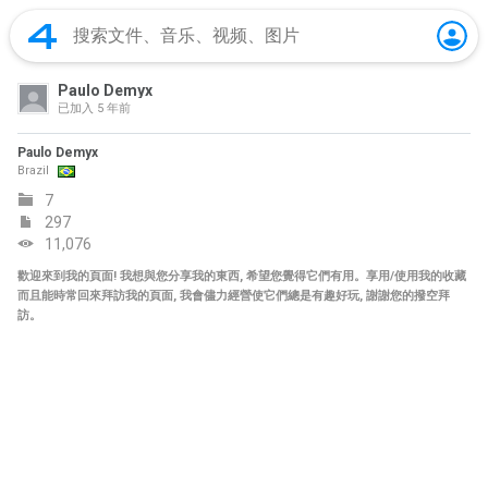
Paulo Demyx
已加入
5 年前
Paulo Demyx
Brazil
7
297
11,076
歡迎來到我的頁面! 我想與您分享我的東西, 希望您覺得它們有用。享用/使用我的收藏
而且能時常回來拜訪我的頁面, 我會儘力經營使它們總是有趣好玩, 謝謝您的撥空拜
訪。