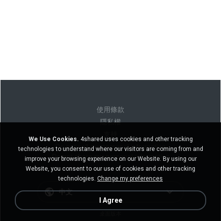
使用條款
隱私權
支持
We Use Cookies.
4shared uses cookies and other tracking
Do not sell my personal information
technologies to understand where our visitors are coming from and
Do not share my personal information
improve your browsing experience on our Website. By using our
Website, you consent to our use of cookies and other tracking
technologies.
Change my preferences
中文
I Agree
桌面版本